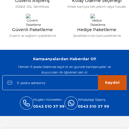
Güvenli Alışveriş
Kolay Ödeme Seçeneği
256bit SSL Sertifikası
Kredi kartıyla tek çekim veya havale
Güvenli Paketleme
Hediye Paketleme
Özenli ve sağlam paketleme
Sevdiklerinize özel paketleme
Kampanyalardan Haberdar Ol!
Hemen E-posta listemize kayıt ol, en güncel kampanyalar ve
duyuruları ilk öğrenen sen ol.
Kaydol
Müşteri Hizmetleri
WhatsApp Sipariş
0543 510 37 99
0543 510 37 99