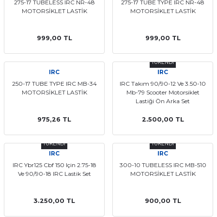
275-17 TUBELESS IRC NR-48
275-17 TUBE TYPE IRC NR-48
MOTORSİKLET LASTİK
MOTORSİKLET LASTİK
999,00 TL
999,00 TL
TÜKENDİ
IRC
IRC
250-17 TUBE TYPE IRC MB-34
IRC Takım 90/90-12 Ve 3.50-10
MOTORSİKLET LASTİK
Mb-79 Scooter Motorsiklet
Lastiği Ön Arka Set
975,26 TL
2.500,00 TL
TÜKENDİ
TÜKENDİ
IRC
IRC
IRC Ybr125 Cbf 150 Için 2.75-18
300-10 TUBELESS IRC MB-510
Ve 90/90-18 IRC Lastik Set
MOTORSİKLET LASTİK
3.250,00 TL
900,00 TL