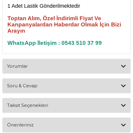
1 Adet Lastik Gönderilmektedir
Toptan Alım, Özel İndirimli Fiyat Ve
Kanpanyalardan Haberdar Olmak İçin Bizi
Arayın
WhatsApp İletişim : 0543 510 37 99
Yorumlar
Soru & Cevap
Bu ürüne ilk yorumu siz yapın!
Taksit Seçenekleri
Yorum Yaz
Ürün hakkında henüz soru sorulmamış.
Önerileriniz
Soru Sor