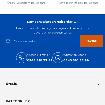
Özenli ve sağlam paketleme
Sevdiklerinize özel paketleme
Kampanyalardan Haberdar Ol!
Hemen E-posta listemize kayıt ol, en güncel kampanyalar ve
duyuruları ilk öğrenen sen ol.
Kaydol
Müşteri Hizmetleri
WhatsApp Sipariş
0543 510 37 99
0543 510 37 99
ÜYELİK
KATEGORİLER