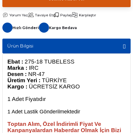
Yorum Yaz
Tavsiye Et
Paylaş
Karşılaştır
Hızlı Gönderi
Kargo Bedava
Ürün Bilgisi
Ebat :
275-18 TUBELESS
Marka :
IRC
NR-47
Desen :
Üretim Yeri :
TÜRKİYE
Kargo :
ÜCRETSİZ KARGO
1 Adet
Fiyatıdır
1 Adet Lastik Gönderilmektedir
Toptan Alım, Özel İndirimli Fiyat Ve
Kanpanyalardan Haberdar Olmak İçin Bizi