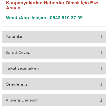
Kanpanyalardan Haberdar Olmak İçin Bizi
Arayın
WhatsApp İletişim : 0543 510 37 99
Yorumlar
Soru & Cevap
SÜPER ÜRÜN
Taksit Seçenekleri
Ürün hakkında henüz soru sorulmamış.
SÜPER ÜRÜN
Y... T... | 25/02/2025
Önerileriniz
Soru Sor
Yorum Yaz
Bu ürünün fiyat bilgisi, resim, ürün açıklamalarında ve diğer
Alışveriş Deneyimi
konularda yetersiz gördüğünüz noktaları öneri formunu
kullanarak tarafımıza iletebilirsiniz.