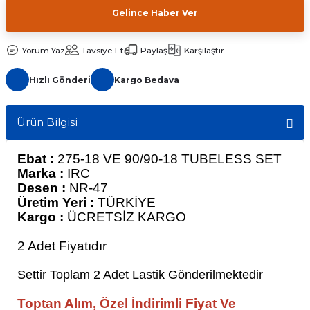
Gelince Haber Ver
Yorum Yaz
Tavsiye Et
Paylaş
Karşılaştır
Hızlı Gönderi
Kargo Bedava
Ürün Bilgisi
Ebat :
275-18 VE 90/90-18 TUBELESS SET
Marka :
IRC
Desen :
NR-47
Üretim Yeri :
TÜRKİYE
Kargo :
ÜCRETSİZ KARGO
2 Adet Fiyatıdır
Settir Toplam 2 Adet Lastik Gönderilmektedir
Toptan Alım, Özel İndirimli Fiyat Ve