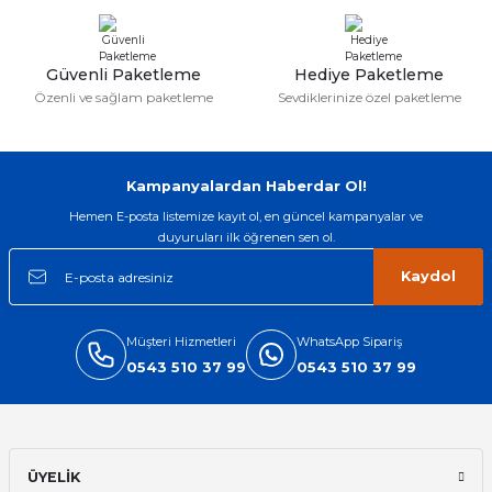
Güvenli Paketleme
Hediye Paketleme
Özenli ve sağlam paketleme
Sevdiklerinize özel paketleme
Kampanyalardan Haberdar Ol!
Hemen E-posta listemize kayıt ol, en güncel kampanyalar ve
duyuruları ilk öğrenen sen ol.
Kaydol
Müşteri Hizmetleri
WhatsApp Sipariş
0543 510 37 99
0543 510 37 99
ÜYELİK