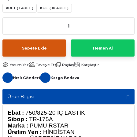
ADET ( 1 ADET )
KOLİ ( 10 ADET )
Sepete Ekle
Hemen Al
Yorum Yaz
Tavsiye Et
Paylaş
Karşılaştır
Hızlı Gönderi
Kargo Bedava
Ürün Bilgisi
Ebat :
750/825-20 İÇ LASTİK
Sibop :
TR-175A
Marka :
PUMU RSTAR
Üretim Yeri :
HİNDİSTAN