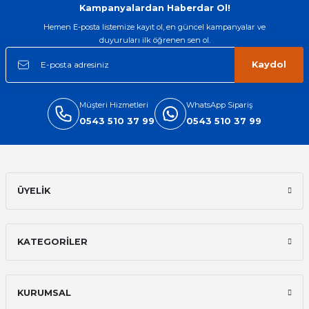
Kampanyalardan Haberdar Ol!
Hemen E-posta listemize kayıt ol, en güncel kampanyalar ve
duyuruları ilk öğrenen sen ol.
Kaydol
Müşteri Hizmetleri
WhatsApp Sipariş
0543 510 37 99
0543 510 37 99
ÜYELİK
KATEGORİLER
KURUMSAL