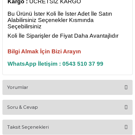
Kargo :
ÜCRETSİZ KARGO
Bu Ürünü İster Koli İle İster Adet İle Satın
Alabilirsiniz Seçenekler Kısmında
Seçebilirsiniz
Koli İle Siparişler de Fiyat Daha Avantajlıdır
Bilgi Almak İçin Bizi Arayın
WhatsApp İletişim : 0543 510 37 99
Yorumlar
Soru & Cevap
Bu ürüne ilk yorumu siz yapın!
Taksit Seçenekleri
Yorum Yaz
Ürün hakkında henüz soru sorulmamış.