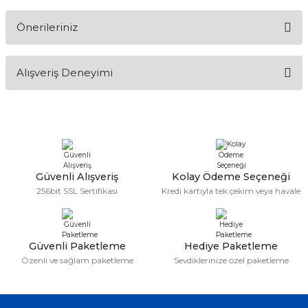
Önerileriniz
Soru Sor
Bu ürünün fiyat bilgisi, resim, ürün açıklamalarında ve diğer
Alışveriş Deneyimi
konularda yetersiz gördüğünüz noktaları öneri formunu
kullanarak tarafımıza iletebilirsiniz.
Görüş ve önerileriniz için teşekkür ederiz.
Sitemize ilk yorumu siz yapın!
Ürün resmi kalitesiz, bozuk veya görüntülenemiyor.
Ürün açıklamasında eksik bilgiler bulunuyor.
Deneyimini Paylaş
Ürün bilgilerinde hatalar bulunuyor.
Güvenli Alışveriş
Kolay Ödeme Seçeneği
256bit SSL Sertifikası
Kredi kartıyla tek çekim veya havale
Ürün fiyatı diğer sitelerden daha pahalı.
Bu ürüne benzer farklı alternatifler olmalı.
Güvenli Paketleme
Hediye Paketleme
Özenli ve sağlam paketleme
Sevdiklerinize özel paketleme
Gönder