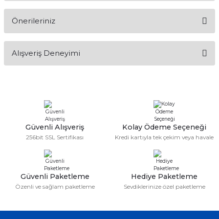
Önerileriniz
Soru Sor
Bu ürünün fiyat bilgisi, resim, ürün açıklamalarında ve diğer
Alışveriş Deneyimi
konularda yetersiz gördüğünüz noktaları öneri formunu
kullanarak tarafımıza iletebilirsiniz.
Görüş ve önerileriniz için teşekkür ederiz.
Sitemize ilk yorumu siz yapın!
Ürün resmi kalitesiz, bozuk veya görüntülenemiyor.
Ürün açıklamasında eksik bilgiler bulunuyor.
Deneyimini Paylaş
Ürün bilgilerinde hatalar bulunuyor.
Güvenli Alışveriş
Kolay Ödeme Seçeneği
256bit SSL Sertifikası
Kredi kartıyla tek çekim veya havale
Ürün fiyatı diğer sitelerden daha pahalı.
Bu ürüne benzer farklı alternatifler olmalı.
Güvenli Paketleme
Hediye Paketleme
Özenli ve sağlam paketleme
Sevdiklerinize özel paketleme
Gönder