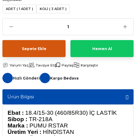
ADET ( 1 ADET )
KOLİ ( 3 ADET )
Sepete Ekle
Hemen Al
Yorum Yaz
Tavsiye Et
Paylaş
Karşılaştır
Hızlı Gönderi
Kargo Bedava
Ürün Bilgisi
Ebat :
18.4/15-30 (460/85R30) İÇ LASTİK
Sibop :
TR-218A
Marka :
PUMU RSTAR
Üretim Yeri :
HİNDİSTAN