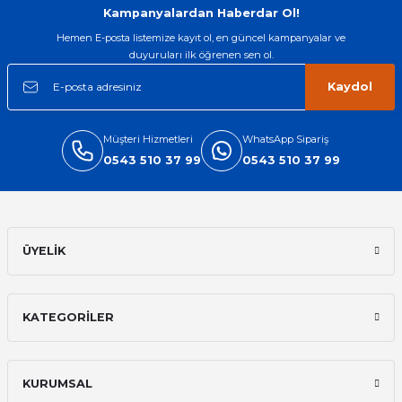
Kampanyalardan Haberdar Ol!
Hemen E-posta listemize kayıt ol, en güncel kampanyalar ve
duyuruları ilk öğrenen sen ol.
Kaydol
Müşteri Hizmetleri
WhatsApp Sipariş
0543 510 37 99
0543 510 37 99
ÜYELİK
KATEGORİLER
KURUMSAL