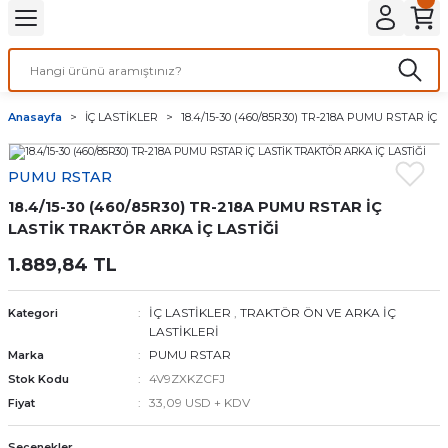
Geri Dön
Geri Dön
Geri Dön
Geri Dön
Geri Dön
Geri Dön
Geri Dön
Geri Dön
ER
ET LASTİKLERİ
 RÖMORK - BAHÇE - TARIM
IRLIKLARI
MİR MALZEMELERİ
 LASTİKLERİ
Anasayfa
İÇ LASTİKLER
18.4/15-30 (460/85R30) TR-218A PUMU RSTAR İÇ
 / RÖMORK / ZİRAİ İÇ LASTİKLERİ
LASTİKLERİ
SİBOPLARI
MALARI
ALANS AĞIRLIKLARI
LİFT - İŞ MAKİNASI KOLONLARI
MAKİNASI
I VE PAT PAT MOTORU LASTİKLERİ
PUMU RSTAR
 ARKA İÇ LASTİKLERİ
ÖN VE ARKA SET LASTİKLER
SİBOPLARI
ALARI
S KURŞUNLARI
 ARAÇLAR
18.4/15-30 (460/85R30) TR-218A PUMU RSTAR İÇ
ON / OTOBÜS / İŞ MAKİNASI İÇ
- TRANSİT SİBOPLARI
N İLAÇLARI
LASTİK TRAKTÖR ARKA İÇ LASTİĞİ
ASTİKLERİ
1.889,84 TL
ÜS - İŞ MAKİNASI SİBOPLARI
Rİ
ASTİKLERİ
KLERİ
İÇ LASTİKLER
,
TRAKTÖR ÖN VE ARKA İÇ
Kategori
Rİ VE KAPAKLARI
LASTİKLERİ
ERİ
İKLERİ
PUMU RSTAR
Marka
E ARKA SİBOPLARI
4V9ZXKZCFJ
Stok Kodu
Ç LASTİKLERİ
RABASI LASTİKLERİ
33,09 USD + KDV
Fiyat
STİKLERİ
Seçenekler