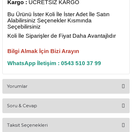
Kargo :
ÜCRETSİZ KARGO
Bu Ürünü İster Koli İle İster Adet İle Satın
Alabilirsiniz Seçenekler Kısmında
Seçebilirsiniz
Koli İle Siparişler de Fiyat Daha Avantajlıdır
Bilgi Almak İçin Bizi Arayın
WhatsApp İletişim : 0543 510 37 99
Yorumlar
Soru & Cevap
Bu ürüne ilk yorumu siz yapın!
Taksit Seçenekleri
Yorum Yaz
Ürün hakkında henüz soru sorulmamış.