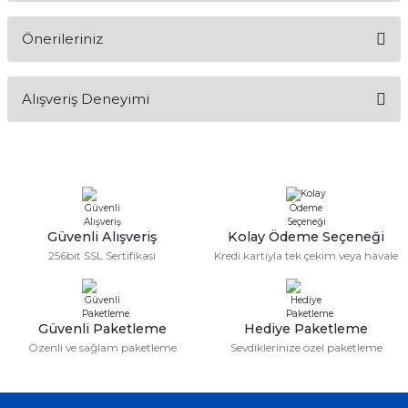
Önerileriniz
Soru Sor
Bu ürünün fiyat bilgisi, resim, ürün açıklamalarında ve diğer
Alışveriş Deneyimi
konularda yetersiz gördüğünüz noktaları öneri formunu
kullanarak tarafımıza iletebilirsiniz.
Görüş ve önerileriniz için teşekkür ederiz.
Sitemize ilk yorumu siz yapın!
Ürün resmi kalitesiz, bozuk veya görüntülenemiyor.
Ürün açıklamasında eksik bilgiler bulunuyor.
Deneyimini Paylaş
Ürün bilgilerinde hatalar bulunuyor.
Güvenli Alışveriş
Kolay Ödeme Seçeneği
256bit SSL Sertifikası
Kredi kartıyla tek çekim veya havale
Ürün fiyatı diğer sitelerden daha pahalı.
Bu ürüne benzer farklı alternatifler olmalı.
Güvenli Paketleme
Hediye Paketleme
Özenli ve sağlam paketleme
Sevdiklerinize özel paketleme
Gönder