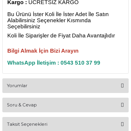
Kargo :
ÜCRETSİZ KARGO
Bu Ürünü İster Koli İle İster Adet İle Satın
Alabilirsiniz Seçenekler Kısmında
Seçebilirsiniz
Koli İle Siparişler de Fiyat Daha Avantajlıdır
Bilgi Almak İçin Bizi Arayın
WhatsApp İletişim : 0543 510 37 99
Yorumlar
Soru & Cevap
Bu ürüne ilk yorumu siz yapın!
Taksit Seçenekleri
Yorum Yaz
Ürün hakkında henüz soru sorulmamış.