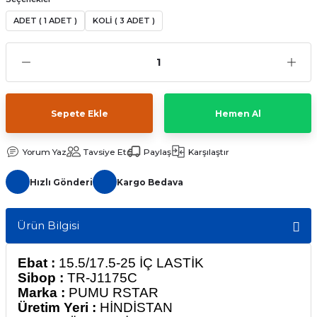
ADET ( 1 ADET )
KOLİ ( 3 ADET )
Sepete Ekle
Hemen Al
Yorum Yaz
Tavsiye Et
Paylaş
Karşılaştır
Hızlı Gönderi
Kargo Bedava
Ürün Bilgisi
Ebat :
15.5/17.5-25 İÇ LASTİK
Sibop :
TR-J1175C
Marka :
PUMU RSTAR
Üretim Yeri :
HİNDİSTAN