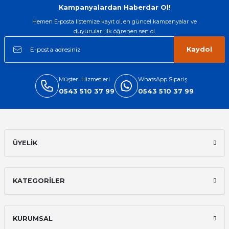
Kampanyalardan Haberdar Ol!
Hemen E-posta listemize kayıt ol, en güncel kampanyalar ve
duyuruları ilk öğrenen sen ol.
Kaydol
Müşteri Hizmetleri
WhatsApp Sipariş
0543 510 37 99
0543 510 37 99
ÜYELİK
KATEGORİLER
KURUMSAL